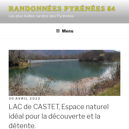
Aller
RANDONNÉES PYRÉNÉES 64
au
Les plus belles randos des Pyrénées
contenu
principal
Menu
PUBLIÉ
30 AVRIL 2012
LE
LAC de CASTET, Espace naturel
idéal pour la découverte et la
détente.