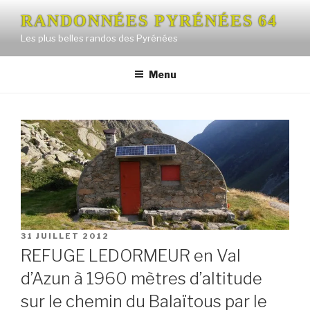
Aller
RANDONNÉES PYRÉNÉES 64
au
Les plus belles randos des Pyrénées
contenu
principal
Menu
PUBLIÉ
31 JUILLET 2012
LE
REFUGE LEDORMEUR en Val
d’Azun à 1960 mètres d’altitude
sur le chemin du Balaïtous par le