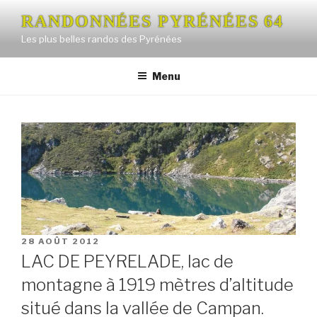
Aller
RANDONNÉES PYRÉNÉES 64
au
Les plus belles randos des Pyrénées
contenu
principal
Menu
PUBLIÉ
28 AOÛT 2012
LE
LAC DE PEYRELADE, lac de
montagne à 1919 mètres d’altitude
situé dans la vallée de Campan.