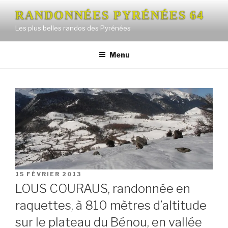
Aller
RANDONNÉES PYRÉNÉES 64
au
Les plus belles randos des Pyrénées
contenu
principal
Menu
PUBLIÉ
15 FÉVRIER 2013
LE
LOUS COURAUS, randonnée en
raquettes, à 810 mètres d’altitude
sur le plateau du Bénou, en vallée