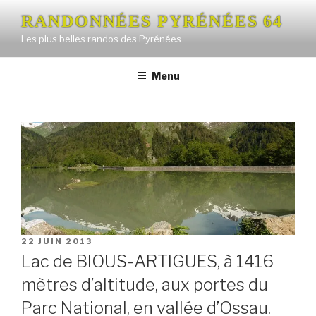
Aller
RANDONNÉES PYRÉNÉES 64
au
Les plus belles randos des Pyrénées
contenu
principal
Menu
PUBLIÉ
22 JUIN 2013
LE
Lac de BIOUS-ARTIGUES, à 1416
mètres d’altitude, aux portes du
Parc National, en vallée d’Ossau.