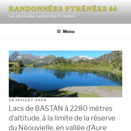
Aller
RANDONNÉES PYRÉNÉES 64
au
Les plus belles randos des Pyrénées
contenu
principal
Menu
PUBLIÉ
16 JUILLET 2014
LE
Lacs de BASTAN à 2280 mètres
d’altitude, à la limite de la réserve
du Néouvielle, en vallée d’Aure