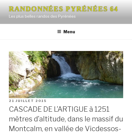
Aller
RANDONNÉES PYRÉNÉES 64
au
Les plus belles randos des Pyrénées
contenu
principal
Menu
PUBLIÉ
21 JUILLET 2015
LE
CASCADE DE L’ARTIGUE à 1251
mètres d’altitude, dans le massif du
Montcalm, en vallée de Vicdessos-