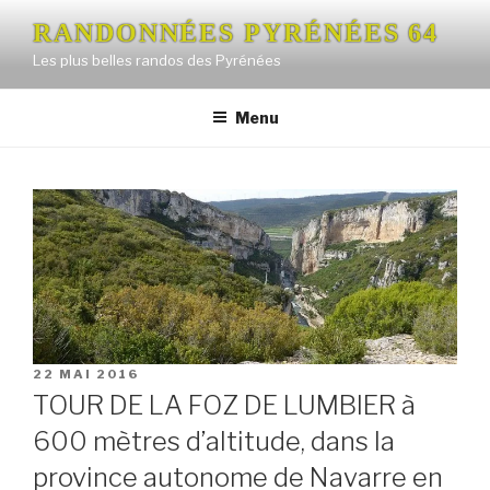
Aller
RANDONNÉES PYRÉNÉES 64
au
Les plus belles randos des Pyrénées
contenu
principal
Menu
PUBLIÉ
22 MAI 2016
LE
TOUR DE LA FOZ DE LUMBIER à
600 mètres d’altitude, dans la
province autonome de Navarre en