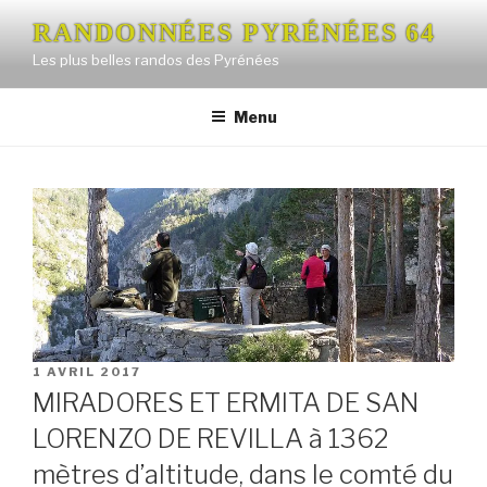
Aller
RANDONNÉES PYRÉNÉES 64
au
Les plus belles randos des Pyrénées
contenu
principal
Menu
PUBLIÉ
1 AVRIL 2017
LE
MIRADORES ET ERMITA DE SAN
LORENZO DE REVILLA à 1362
mètres d’altitude, dans le comté du