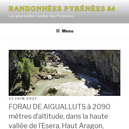
Aller
RANDONNÉES PYRÉNÉES 64
au
Les plus belles randos des Pyrénées
contenu
principal
Menu
PUBLIÉ
11 JUIN 2017
LE
FORAU DE AIGUALLUTS à 2090
mètres d’altitude, dans la haute
vallée de l’Esera, Haut Aragon,