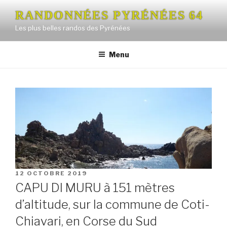
Aller
RANDONNÉES PYRÉNÉES 64
au
Les plus belles randos des Pyrénées
contenu
principal
Menu
PUBLIÉ
12 OCTOBRE 2019
LE
CAPU DI MURU à 151 mètres
d’altitude, sur la commune de Coti-
Chiavari, en Corse du Sud