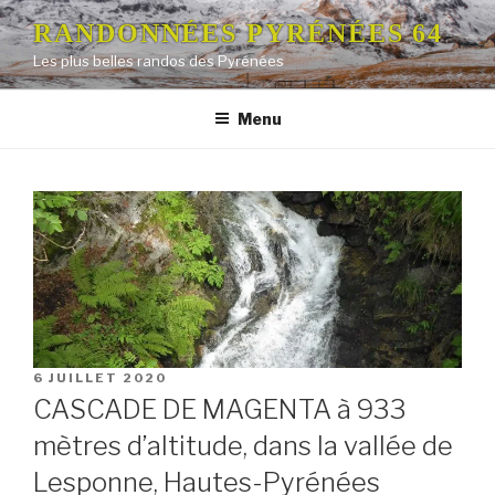
Aller
RANDONNÉES PYRÉNÉES 64
au
Les plus belles randos des Pyrénées
contenu
principal
Menu
PUBLIÉ
6 JUILLET 2020
LE
CASCADE DE MAGENTA à 933
mètres d’altitude, dans la vallée de
Lesponne, Hautes-Pyrénées