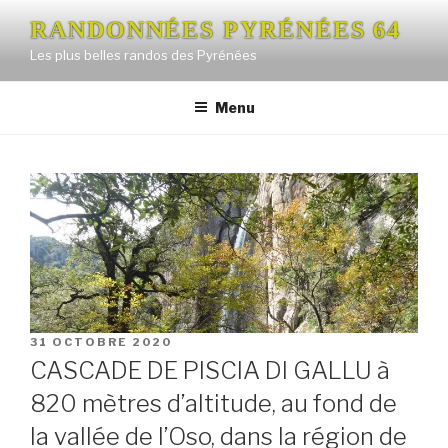
Aller
RANDONNÉES PYRÉNÉES 64
au
Les plus belles randos des Pyrénées
contenu
principal
Menu
PUBLIÉ
31 OCTOBRE 2020
LE
CASCADE DE PISCIA DI GALLU à
820 mètres d’altitude, au fond de
la vallée de l’Oso, dans la région de