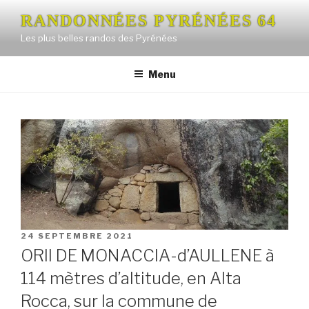
Aller
RANDONNÉES PYRÉNÉES 64
au
Les plus belles randos des Pyrénées
contenu
principal
Menu
PUBLIÉ
24 SEPTEMBRE 2021
LE
ORII DE MONACCIA-d’AULLENE à
114 mètres d’altitude, en Alta
Rocca, sur la commune de