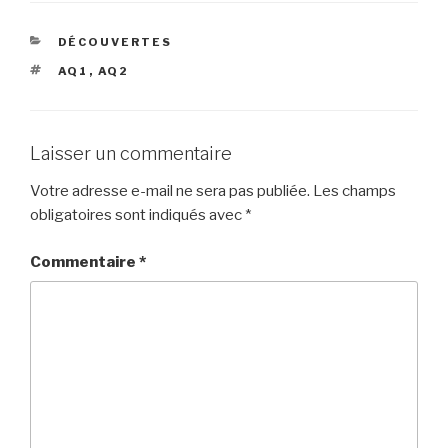
e
g
CATÉGORIES
DÉCOUVERTES
b
er
ÉTIQUETTES
AQ1
,
AQ2
o
o
k
Laisser un commentaire
Votre adresse e-mail ne sera pas publiée.
Les champs
obligatoires sont indiqués avec
*
Commentaire
*