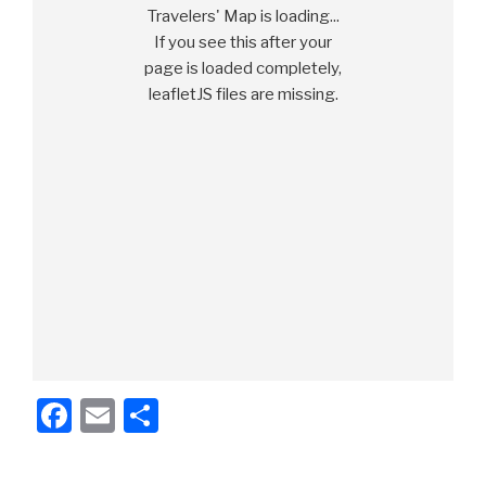
Travelers' Map is loading...
If you see this after your
page is loaded completely,
leafletJS files are missing.
F
E
P
a
m
ar
c
ail
ta