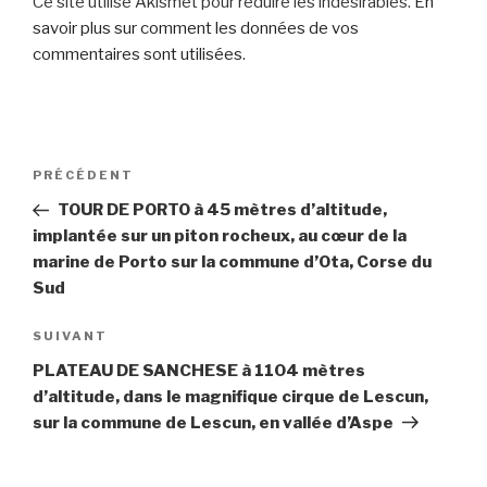
Ce site utilise Akismet pour réduire les indésirables.
En
savoir plus sur comment les données de vos
commentaires sont utilisées
.
Navigation
Article
PRÉCÉDENT
de
précédent
TOUR DE PORTO à 45 mètres d’altitude,
l’article
implantée sur un piton rocheux, au cœur de la
marine de Porto sur la commune d’Ota, Corse du
Sud
Article
SUIVANT
suivant
PLATEAU DE SANCHESE à 1104 mètres
d’altitude, dans le magnifique cirque de Lescun,
sur la commune de Lescun, en vallée d’Aspe