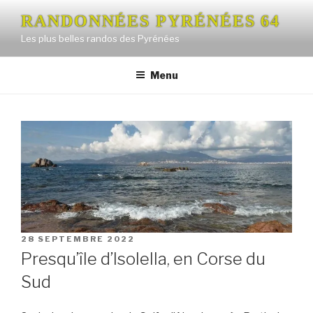
Aller
RANDONNÉES PYRÉNÉES 64
au
Les plus belles randos des Pyrénées
contenu
principal
Menu
PUBLIÉ
28 SEPTEMBRE 2022
LE
Presqu’île d’Isolella, en Corse du
Sud