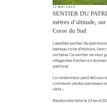
PUBLIÉ
11 MAI 2023
LE
SENTIER DU PATRI
mètres d’altitude, s
Corse du Sud
Labellisé sentier du patrimoin
hameau riche d’histoire, l’an
certaine. Ce sentier se veut g
villageoise d’antan en donnant
pastoral.
Le randonneur peut découvrir l
commune via des panneaux exp
clefs ».
Randonnée faite le 23 avril 20