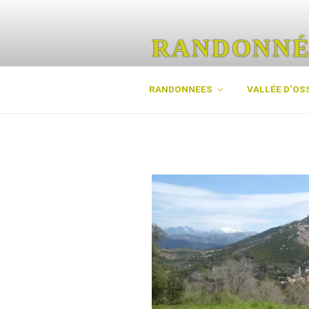
Aller
au
contenu
RANDONNÉ
principal
Les plus belles randos des Py
RANDONNEES
VALLÉE D’OS