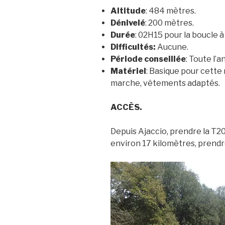
Altitude
: 484 mètres.
Dénivelé
: 200 mètres.
Durée
: 02H15 pour la boucle à
Difficultés:
Aucune.
Période conseillée
: Toute l’a
Matériel
: Basique pour cette
marche, vêtements adaptés.
ACCÈS.
Depuis Ajaccio, prendre la T2
environ 17 kilomètres, prendre