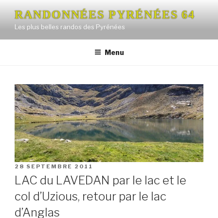
Aller
RANDONNÉES PYRÉNÉES 64
au
Les plus belles randos des Pyrénées
contenu
principal
Menu
PUBLIÉ
28 SEPTEMBRE 2011
LE
LAC du LAVEDAN par le lac et le
col d’Uzious, retour par le lac
d’Anglas