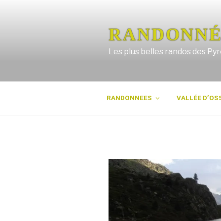
Aller
au
contenu
RANDONNÉ
principal
Les plus belles randos des Py
RANDONNEES
VALLÉE D’OS