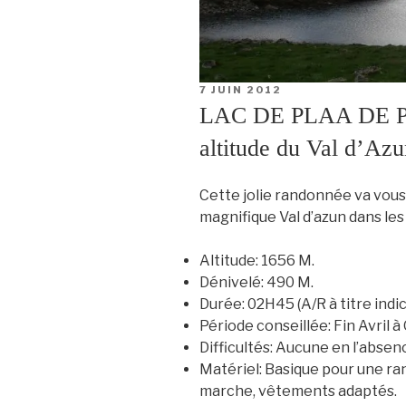
PUBLIÉ
7 JUIN 2012
LE
LAC DE PLAA DE PR
altitude du Val d’Azu
Cette jolie randonnée va vous
magnifique Val d’azun dans le
Altitude:
1656 M.
Dénivelé:
490 M.
Durée:
02H45 (A/R à titre indic
Période conseillée:
Fin Avril à
Difficultés:
Aucune en l’absenc
Matériel:
Basique pour une ra
marche, vêtements adaptés.