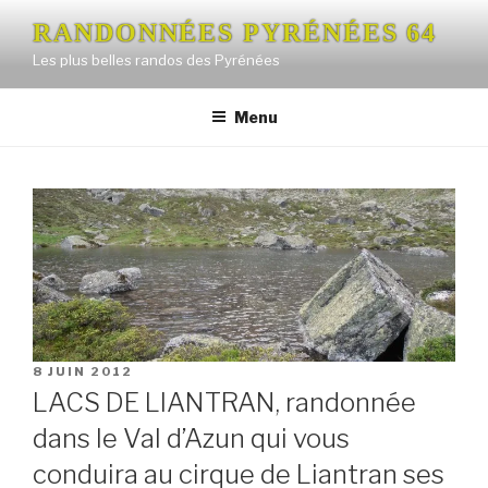
Aller
RANDONNÉES PYRÉNÉES 64
au
Les plus belles randos des Pyrénées
contenu
principal
Menu
PUBLIÉ
8 JUIN 2012
LE
LACS DE LIANTRAN, randonnée
dans le Val d’Azun qui vous
conduira au cirque de Liantran ses