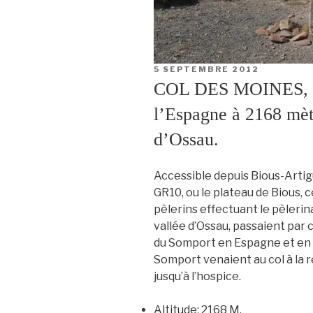
PUBLIÉ
5 SEPTEMBRE 2012
LE
COL DES MOINES, co
l’Espagne à 2168 mètr
d’Ossau.
Accessible depuis Bious-Artigue
GR10, ou le plateau de Bious, 
pèlerins effectuant le pèleri
vallée d’Ossau, passaient par c
du Somport en Espagne et en h
Somport venaient au col à la 
jusqu’à l’hospice.
Altitude:
2168 M.