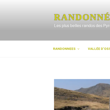
Aller
au
contenu
RANDONNÉ
principal
Les plus belles randos des Py
RANDONNEES
VALLÉE D’OS