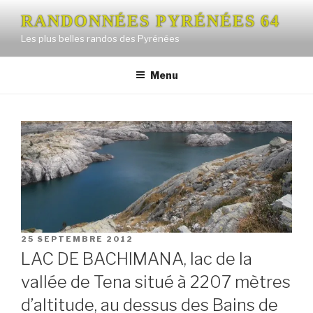
Aller
RANDONNÉES PYRÉNÉES 64
au
Les plus belles randos des Pyrénées
contenu
principal
Menu
PUBLIÉ
25 SEPTEMBRE 2012
LE
LAC DE BACHIMANA, lac de la
vallée de Tena situé à 2207 mètres
d’altitude, au dessus des Bains de