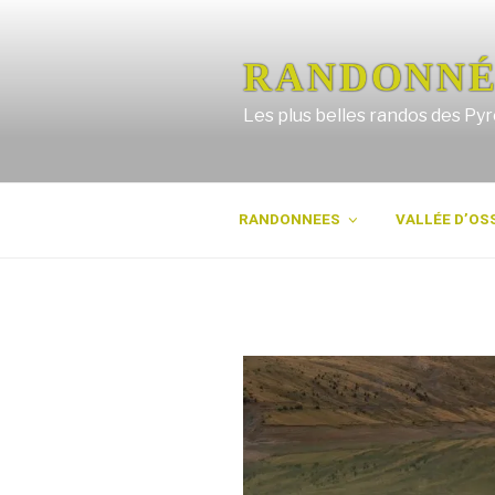
Aller
au
contenu
RANDONNÉ
principal
Les plus belles randos des Py
RANDONNEES
VALLÉE D’OS