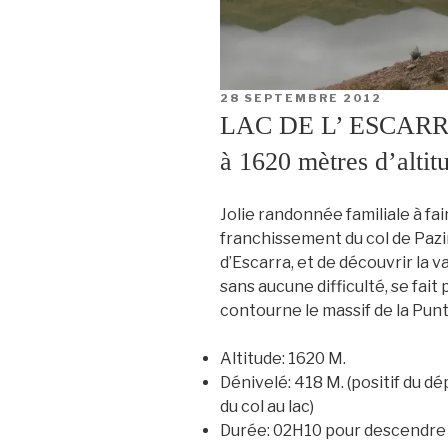
PUBLIÉ
28 SEPTEMBRE 2012
LE
LAC DE L’ ESCARRA, 
à 1620 mètres d’altit
Jolie randonnée familiale à fai
franchissement du col de Pazi
d’Escarra, et de découvrir la v
sans aucune difficulté, se fait 
contourne le massif de la Punt
Altitude:
1620 M.
Dénivelé:
418 M. (positif du dé
du col au lac)
Durée:
02H10 pour descendre a