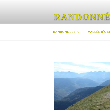
Aller
au
contenu
RANDONNÉ
principal
Les plus belles randos des Py
RANDONNEES
VALLÉE D’OS