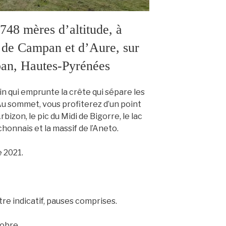
8 mères d’altitude, à
s de Campan et d’Aure, sur
an, Hautes-Pyrénées
n qui emprunte la crête qui sépare les
Au sommet, vous profiterez d’un point
rbizon, le pic du Midi de Bigorre, le lac
honnais et la massif de l’Aneto.
 2021.
itre indicatif, pauses comprises.
tobre.