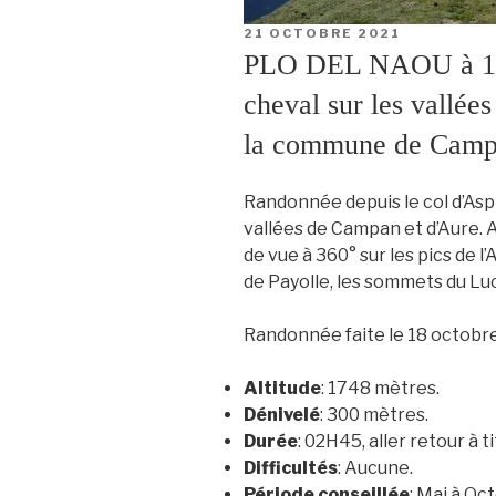
PUBLIÉ
21 OCTOBRE 2021
LE
PLO DEL NAOU à 174
cheval sur les vallée
la commune de Camp
Randonnée depuis le col d’Aspi
vallées de Campan et d’Aure. 
de vue à 360° sur les pics de l’A
de Payolle, les sommets du Luc
Randonnée faite le 18 octobre
Altitude
: 1748 mètres.
Dénivelé
: 300 mètres.
Durée
: 02H45, aller retour à t
Difficultés
: Aucune.
Période conseillée
: Mai à Oc