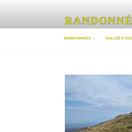
Aller
au
contenu
RANDONNÉ
principal
Les plus belles randos des Py
RANDONNEES
VALLÉE D’OS