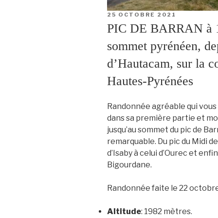
PUBLIÉ
25 OCTOBRE 2021
LE
PIC DE BARRAN à 198
sommet pyrénéen, depu
d’Hautacam, sur la 
Hautes-Pyrénées
Randonnée agréable qui vous c
dans sa première partie et moi
jusqu’au sommet du pic de Barra
remarquable. Du pic du Midi de 
d’Isaby à celui d’Ourec et enfin
Bigourdane.
Randonnée faite le 22 octobre
Altitude
: 1982 mètres.